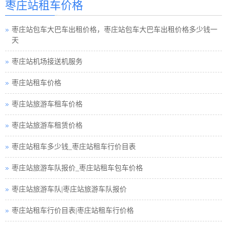
枣庄站租车价格
枣庄站包车旅游
枣庄站包车大巴车出租价格，枣庄站包车大巴车出租价格多少钱一
枣庄站租车须知小车
天
枣庄站巴士租车公司
枣庄站机场接送机服务
枣庄站小车租车公司
枣庄站租车价格
枣庄站旅游包车小车
枣庄站旅游车租车价格
枣庄站旅游小车车队
枣庄站旅游车租赁价格
枣庄站旅游小车小车
枣庄站租车多少钱_枣庄站租车行价目表
枣庄站租车接送小车
枣庄站旅游车队报价_枣庄站租车包车价格
枣庄站汽车租赁中巴
枣庄站旅游车队|枣庄站旅游车队报价
枣庄站租车行小车
枣庄站租车行价目表|枣庄站租车行价格
枣庄站小车租赁公司