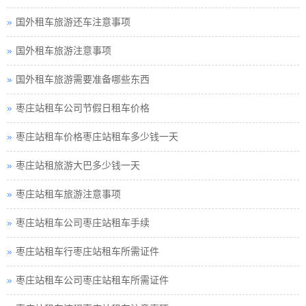
国外租车旅游还车注意事项
国外租车旅游注意事项
国外租车旅游需要准备哪些东西
枣庄站租车公司节假日租车价格
枣庄站租车价格枣庄站租车多少钱一天
枣庄站租旅游大巴多少钱一天
枣庄站租车旅游注意事项
枣庄站租车公司枣庄站租车手续
枣庄站租车行枣庄站租车所需证件
枣庄站租车公司枣庄站租车所需证件