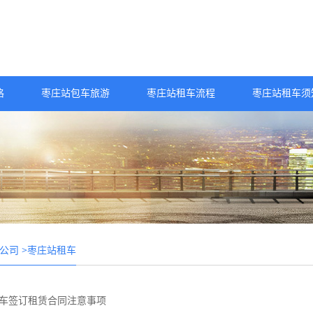
格
枣庄站包车旅游
枣庄站租车流程
枣庄站租车须
>枣庄站租车
公司
车签订租赁合同注意事项